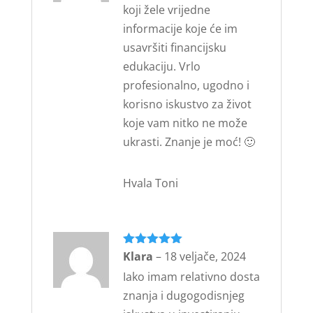
koji žele vrijedne
informacije koje će im
usavršiti financijsku
edukaciju. Vrlo
profesionalno, ugodno i
korisno iskustvo za život
koje vam nitko ne može
ukrasti. Znanje je moć! 🙂
Hvala Toni
Ocijenjeno
Klara
–
18 veljače, 2024
5
od 5
Iako imam relativno dosta
znanja i dugogodisnjeg