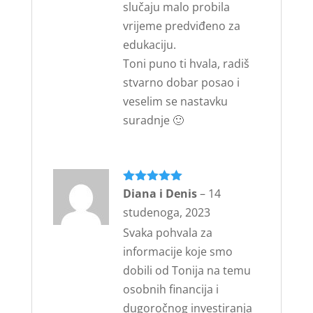
slučaju malo probila
vrijeme predviđeno za
edukaciju.
Toni puno ti hvala, radiš
stvarno dobar posao i
veselim se nastavku
suradnje 🙂
Ocijenjeno
Diana i Denis
5
–
14
od 5
studenoga, 2023
Svaka pohvala za
informacije koje smo
dobili od Tonija na temu
osobnih financija i
dugoročnog investiranja