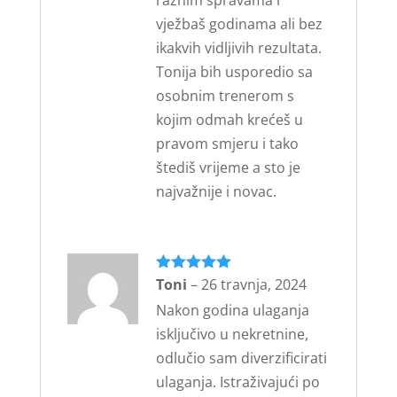
vježbaš godinama ali bez
ikakvih vidljivih rezultata.
Tonija bih usporedio sa
osobnim trenerom s
kojim odmah krećeš u
pravom smjeru i tako
štediš vrijeme a sto je
najvažnije i novac.
Ocijenjeno
Toni
–
26 travnja, 2024
5
od 5
Nakon godina ulaganja
isključivo u nekretnine,
odlučio sam diverzificirati
ulaganja. Istraživajući po