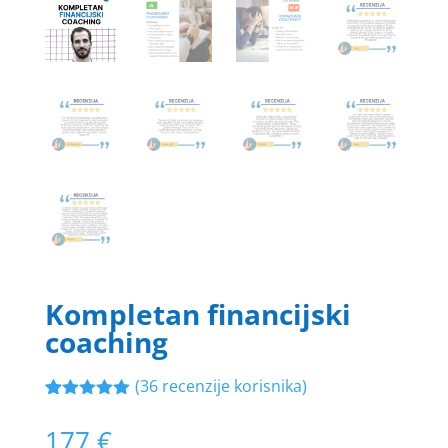
Kompletan financijski
coaching
(
36
recenzije korisnika)
Korisničke
36
ocjene:
5.00
177
€
od ukupno