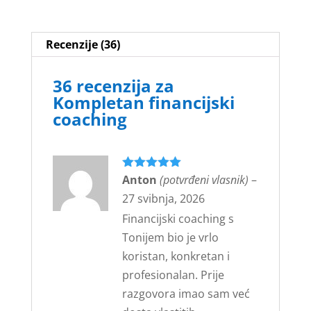
Recenzije (36)
36 recenzija za
Kompletan financijski
coaching
Ocijenjeno
Anton
(potvrđeni vlasnik)
5
–
od 5
27 svibnja, 2026
Financijski coaching s
Tonijem bio je vrlo
koristan, konkretan i
profesionalan. Prije
razgovora imao sam već