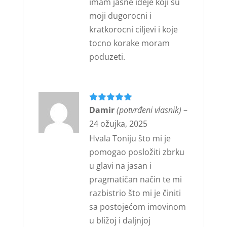
imam jasne ideje koji su
moji dugorocni i
kratkorocni ciljevi i koje
tocno korake moram
poduzeti.
Ocijenjeno
Damir
(potvrđeni vlasnik)
5
–
od 5
24 ožujka, 2025
Hvala Toniju što mi je
pomogao posložiti zbrku
u glavi na jasan i
pragmatičan način te mi
razbistrio što mi je činiti
sa postojećom imovinom
u bližoj i daljnjoj