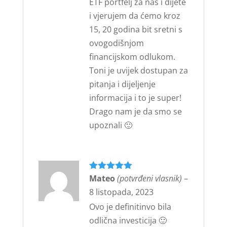
ETF portfelj za nas i dijete
i vjerujem da ćemo kroz
15, 20 godina bit sretni s
ovogodišnjom
financijskom odlukom.
Toni je uvijek dostupan za
pitanja i dijeljenje
informacija i to je super!
Drago nam je da smo se
upoznali 🙂
Ocijenjeno
Mateo
(potvrđeni vlasnik)
5
–
od 5
8 listopada, 2023
Ovo je definitinvo bila
odlična investicija 🙂