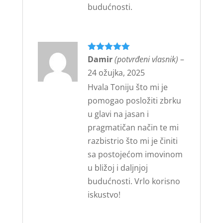
budućnosti.
Ocijenjeno
Damir
(potvrđeni vlasnik)
5
–
od 5
24 ožujka, 2025
Hvala Toniju što mi je
pomogao posložiti zbrku
u glavi na jasan i
pragmatičan način te mi
razbistrio što mi je činiti
sa postojećom imovinom
u bližoj i daljnjoj
budućnosti. Vrlo korisno
iskustvo!