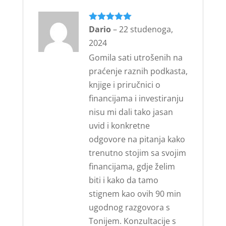
Ocijenjeno
Dario
–
22 studenoga,
5
od 5
2024
Gomila sati utrošenih na
praćenje raznih podkasta,
knjige i priručnici o
financijama i investiranju
nisu mi dali tako jasan
uvid i konkretne
odgovore na pitanja kako
trenutno stojim sa svojim
financijama, gdje želim
biti i kako da tamo
stignem kao ovih 90 min
ugodnog razgovora s
Tonijem. Konzultacije s