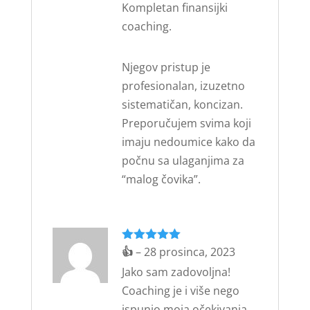
Kompletan finansijki
coaching.
Njegov pristup je
profesionalan, izuzetno
sistematičan, koncizan.
Preporučujem svima koji
imaju nedoumice kako da
počnu sa ulaganjima za
“malog čovika”.
Ocijenjeno
👍
–
28 prosinca, 2023
5
od 5
Jako sam zadovoljna!
Coaching je i više nego
ispunio moja očekivanja.