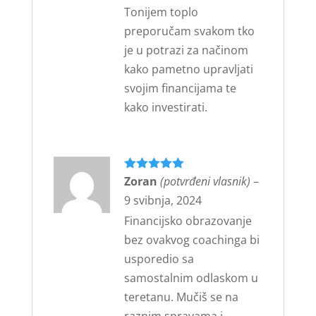
Tonijem toplo
preporučam svakom tko
je u potrazi za načinom
kako pametno upravljati
svojim financijama te
kako investirati.
Ocijenjeno
Zoran
(potvrđeni vlasnik)
5
–
od 5
9 svibnja, 2024
Financijsko obrazovanje
bez ovakvog coachinga bi
usporedio sa
samostalnim odlaskom u
teretanu. Mučiš se na
raznim spravama i