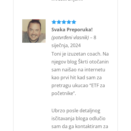
Ocijenjeno
Svaka Preporuka!
5
od 5
(potvrđeni vlasnik)
–
8
siječnja, 2024
Toni je izuzetan coach. Na
njegov blog Škrti otočanin
sam naišao na internetu
kao prvi hit kad sam za
pretragu ukucao “ETF za
početnike”.
Ubrzo posle detaljnog
isčitavanja bloga odlučio
sam da ga kontaktiram za