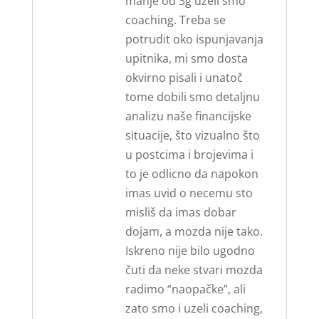
manje od 3g uzeli smo
coaching. Treba se
potrudit oko ispunjavanja
upitnika, mi smo dosta
okvirno pisali i unatoč
tome dobili smo detaljnu
analizu naše financijske
situacije, što vizualno što
u postcima i brojevima i
to je odlicno da napokon
imas uvid o necemu sto
misliš da imas dobar
dojam, a mozda nije tako.
Iskreno nije bilo ugodno
čuti da neke stvari mozda
radimo “naopačke”, ali
zato smo i uzeli coaching,