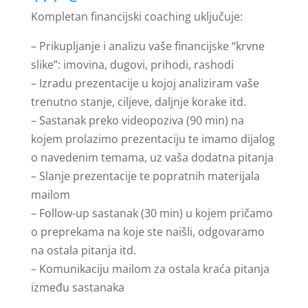
5 (
Kompletan financijski coaching uključuje:
korisnika)
– Prikupljanje i analizu vaše financijske “krvne
slike”: imovina, dugovi, prihodi, rashodi
– Izradu prezentacije u kojoj analiziram vaše
trenutno stanje, ciljeve, daljnje korake itd.
– Sastanak preko videopoziva (90 min) na
kojem prolazimo prezentaciju te imamo dijalog
o navedenim temama, uz vaša dodatna pitanja
– Slanje prezentacije te popratnih materijala
mailom
– Follow-up sastanak (30 min) u kojem pričamo
o preprekama na koje ste naišli, odgovaramo
na ostala pitanja itd.
– Komunikaciju mailom za ostala kraća pitanja
između sastanaka