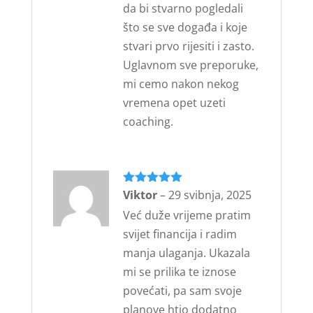
da bi stvarno pogledali
što se sve događa i koje
stvari prvo rijesiti i zasto.
Uglavnom sve preporuke,
mi cemo nakon nekog
vremena opet uzeti
coaching.
Ocijenjeno
Viktor
–
29 svibnja, 2025
5
od 5
Već duže vrijeme pratim
svijet financija i radim
manja ulaganja. Ukazala
mi se prilika te iznose
povećati, pa sam svoje
planove htio dodatno