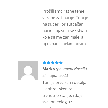
Prošili smo razne teme
vezane za finacije. Toni je
na super i prisutpačan
način objasnio sve stvari
koje su me zanimale, a i
upoznao s nekim novim.
Ocijenjeno
Marko
(potvrđeni vlasnik)
5
–
od 5
21 rujna, 2023
Toni je precizan i detaljan
– dobro “skenira”
trenutno stanje, i daje
svoj prijedlog uz