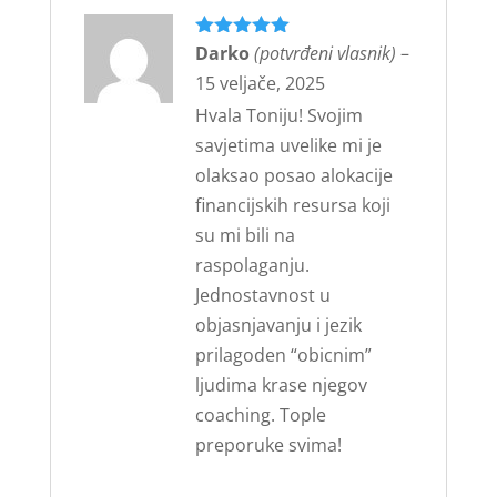
Ocijenjeno
Darko
(potvrđeni vlasnik)
5
–
od 5
15 veljače, 2025
Hvala Toniju! Svojim
savjetima uvelike mi je
olaksao posao alokacije
financijskih resursa koji
su mi bili na
raspolaganju.
Jednostavnost u
objasnjavanju i jezik
prilagoden “obicnim”
ljudima krase njegov
coaching. Tople
preporuke svima!