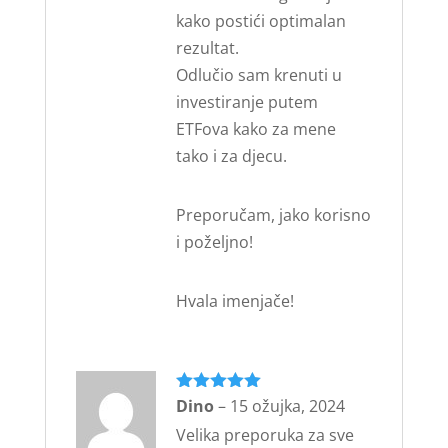
kako postići optimalan
rezultat.
Odlučio sam krenuti u
investiranje putem
ETFova kako za mene
tako i za djecu.
Preporučam, jako korisno
i poželjno!
Hvala imenjače!
Ocijenjeno
Dino
–
15 ožujka, 2024
5
od 5
Velika preporuka za sve