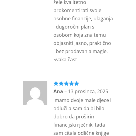
žele kvalitetno
prokomentirati svoje
osobne financije, ulaganja
i dugoročni plan s
osobom koja zna temu
objasniti jasno, praktično
i bez prodavanja magle.
Svaka čast.
Ocijenjeno
Ana
–
13 prosinca, 2025
5
od 5
Imamo dvoje male djece i
odlučila sam da bi bilo
dobro da proširim
financijski rječnik, tada
sam citala odlične knjige