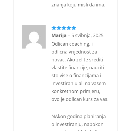
znanja koju misli da ima.
Ocijenjeno
Marija
–
5 svibnja, 2025
5
od 5
Odlican coaching, i
odlicna vrijednost za
novac. Ako zelite srediti
vlastite financije, nauciti
sto vise o financijama i
investiranju ali na vasem
konkretnom primjeru,
ovo je odlican kurs za vas.
NAkon godina planiranja
o investiranju, napokon