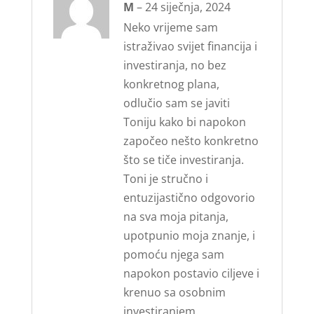
Ocijenjeno
M
–
24 siječnja, 2024
5
od 5
Neko vrijeme sam
istraživao svijet financija i
investiranja, no bez
konkretnog plana,
odlučio sam se javiti
Toniju kako bi napokon
započeo nešto konkretno
što se tiče investiranja.
Toni je stručno i
entuzijastično odgovorio
na sva moja pitanja,
upotpunio moja znanje, i
pomoću njega sam
napokon postavio ciljeve i
krenuo sa osobnim
investiranjem.