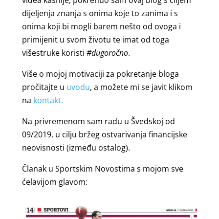
videa kasnije, pokrenuo sam ovaj blog s ciljem
dijeljenja znanja s onima koje to zanima i s
onima koji bi mogli barem nešto od ovoga i
primijenit u svom životu te imat od toga
višestruke koristi
#dugoročno
.
Više o mojoj motivaciji za pokretanje bloga
pročitajte u
uvodu
, a možete mi se javit klikom
na
kontakt.
Na privremenom sam radu u Švedskoj od
09/2019, u cilju bržeg ostvarivanja financijske
neovisnosti (između ostalog).
Članak u Sportskim Novostima s mojom sve
ćelavijom glavom: