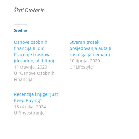
Škrti Otočanin
Srodno
Osnove osobnih
Stvaran trošak
financija II. dio –
posjedovanja auta (i
Praćenje troškova
zašto ga ja nemam)
(dosadno, ali bitno)
10 lipnja, 2020
11 travnja, 2020
U "Lifestyle"
U "Osnove Osobnih
Financija"
Recenzija knjige “Just
Keep Buying”
13 ožujka, 2024
U "Investiranje"