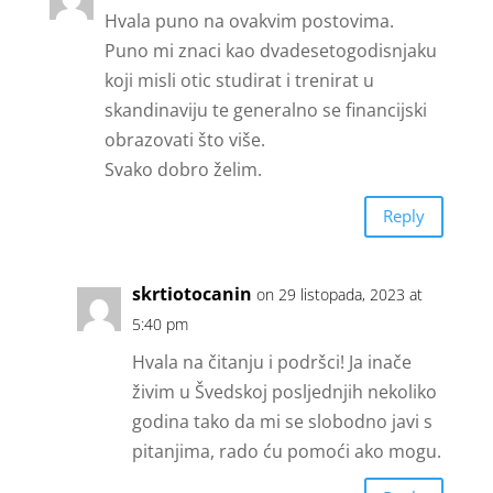
Hvala puno na ovakvim postovima.
Puno mi znaci kao dvadesetogodisnjaku
koji misli otic studirat i trenirat u
skandinaviju te generalno se financijski
obrazovati što više.
Svako dobro želim.
Reply
skrtiotocanin
on 29 listopada, 2023 at
5:40 pm
Hvala na čitanju i podršci! Ja inače
živim u Švedskoj posljednjih nekoliko
godina tako da mi se slobodno javi s
pitanjima, rado ću pomoći ako mogu.