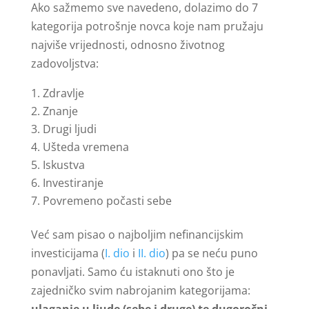
Ako sažmemo sve navedeno, dolazimo do 7
kategorija potrošnje novca koje nam pružaju
najviše vrijednosti, odnosno životnog
zadovoljstva:
Zdravlje
Znanje
Drugi ljudi
Ušteda vremena
Iskustva
Investiranje
Povremeno počasti sebe
Već sam pisao o najboljim nefinancijskim
investicijama (
I. dio
i
II. dio
) pa se neću puno
ponavljati. Samo ću istaknuti ono što je
zajedničko svim nabrojanim kategorijama:
ulaganje u ljude (sebe i druge) te dugoročni