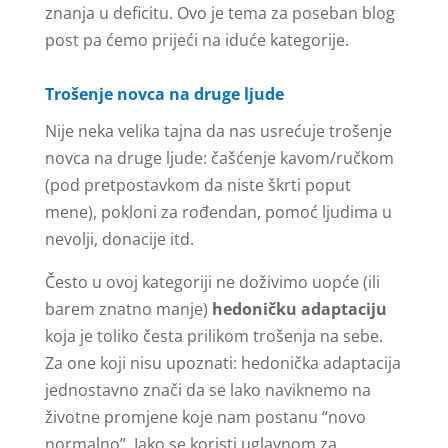
znanja u deficitu. Ovo je tema za poseban blog
post pa ćemo prijeći na iduće kategorije.
Trošenje novca na druge ljude
Nije neka velika tajna da nas usrećuje trošenje
novca na druge ljude: čašćenje kavom/ručkom
(pod pretpostavkom da niste škrti poput
mene), pokloni za rođendan, pomoć ljudima u
nevolji, donacije itd.
Često u ovoj kategoriji ne doživimo uopće (ili
barem znatno manje)
hedoničku adaptaciju
koja je toliko česta prilikom trošenja na sebe.
Za one koji nisu upoznati: hedonička adaptacija
jednostavno znači da se lako naviknemo na
životne promjene koje nam postanu “novo
normalno”. Iako se koristi uglavnom za