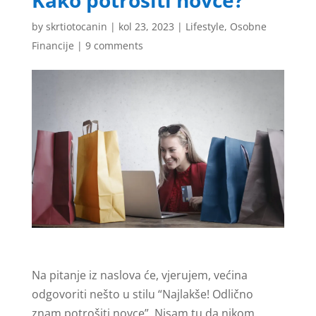
Kako potrošiti novce?
by
skrtiotocanin
|
kol 23, 2023
|
Lifestyle
,
Osobne
Financije
|
9 comments
Na pitanje iz naslova će, vjerujem, većina
odgovoriti nešto u stilu “Najlakše! Odlično
znam potrošiti novce”. Nisam tu da nikom