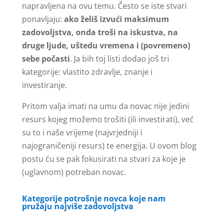
napravljena na ovu temu. Često se iste stvari
ponavljaju:
ako želiš izvući maksimum
zadovoljstva, onda troši na iskustva, na
druge ljude, uštedu vremena i (povremeno)
sebe počasti
. Ja bih toj listi dodao još tri
kategorije: vlastito zdravlje, znanje i
investiranje.
Pritom valja imati na umu da novac nije jedini
resurs kojeg možemo trošiti (ili investirati), već
su to i naše vrijeme (najvrjedniji i
najograničeniji resurs) te energija. U ovom blog
postu ću se pak fokusirati na stvari za koje je
(uglavnom) potreban novac.
Kategorije potrošnje novca koje nam
pružaju najviše zadovoljstva