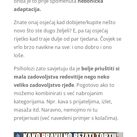
onda je to prije spomenuta
hedonička
adaptacija.
Znate onaj osjećaj kad dobijete/kupite nešto
novo što ste dugo željeli? E, pa taj osjećaj
rijetko kad traje dulje od par tjedana. Čovjek se
vrlo brzo navikne na sve: i ono dobro i ono
loše.
Psiholozi zato savjetuju da je
bolje priuštiti si
mala zadovoljstva redovitije nego neko
veliko zadovoljstvo rjeđe
. Pogotovo ako to
možemo kombinirati s već nabrojanim
kategorijama. Npr. kava s prijateljima, izlet,
masaža itd. Naravno, nemojmo ni tu
pretjerivati (već navedeni primjer s kolačima).