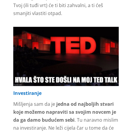
Tvoj (ili tuđi vrt) će ti biti zahvalni, a ti ćeš
smanjiti vlastiti otpad.
Investiranje
Mišljenja sam da je
jedna od najboljih stvari
koje možemo napraviti sa svojim novcem je
da ga damo budućem sebi
. Tu naravno mislim
na investiranje. Ne leži cijela čar u tome da će