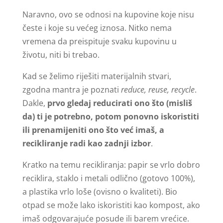
Naravno, ovo se odnosi na kupovine koje nisu
česte i koje su većeg iznosa. Nitko nema
vremena da preispituje svaku kupovinu u
životu, niti bi trebao.
Kad se želimo riješiti materijalnih stvari,
zgodna mantra je poznati
reduce, reuse, recycle
.
Dakle,
prvo gledaj reducirati ono što (misliš
da) ti je potrebno, potom ponovno iskoristiti
ili prenamijeniti ono što već imaš, a
recikliranje radi kao zadnji izbor
.
Kratko na temu recikliranja: papir se vrlo dobro
reciklira, staklo i metali odlično (gotovo 100%),
a plastika vrlo loše (ovisno o kvaliteti). Bio
otpad se može lako iskoristiti kao kompost, ako
imaš odgovarajuće posude ili barem vrećice.