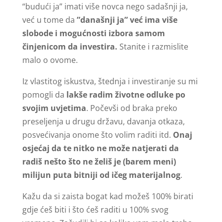
“budući ja” imati više novca nego sadašnji ja,
već u tome da
”današnji ja” već ima više
slobode i mogućnosti izbora samom
činjenicom da investira.
Stanite i razmislite
malo o ovome.
Iz vlastitog iskustva, štednja i investiranje su mi
pomogli da
lakše radim životne odluke po
svojim uvjetima
. Počevši od braka preko
preseljenja u drugu državu, davanja otkaza,
posvećivanja onome što volim raditi itd.
Onaj
osjećaj da te nitko ne može natjerati da
radiš nešto što ne želiš je (barem meni)
milijun puta bitniji od ičeg materijalnog
.
Kažu da si zaista bogat kad možeš 100% birati
gdje ćeš biti i što ćeš raditi u 100% svog