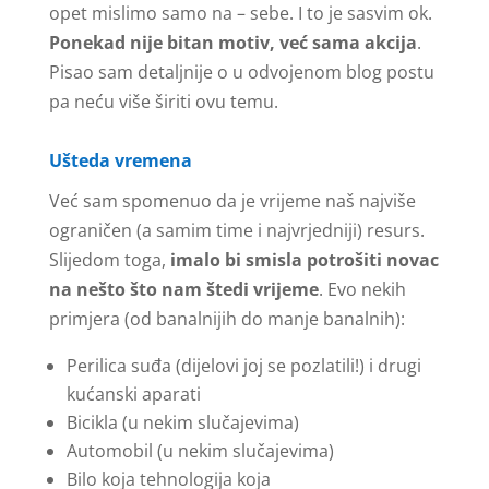
opet mislimo samo na – sebe. I to je sasvim ok.
Ponekad nije bitan motiv, već sama akcija
.
Pisao sam detaljnije o u odvojenom blog postu
pa neću više širiti ovu temu.
Ušteda vremena
Već sam spomenuo da je vrijeme naš najviše
ograničen (a samim time i najvrjedniji) resurs.
Slijedom toga,
imalo bi smisla potrošiti novac
na nešto što nam štedi vrijeme
. Evo nekih
primjera (od banalnijih do manje banalnih):
Perilica suđa (dijelovi joj se pozlatili!) i drugi
kućanski aparati
Bicikla (u nekim slučajevima)
Automobil (u nekim slučajevima)
Bilo koja tehnologija koja