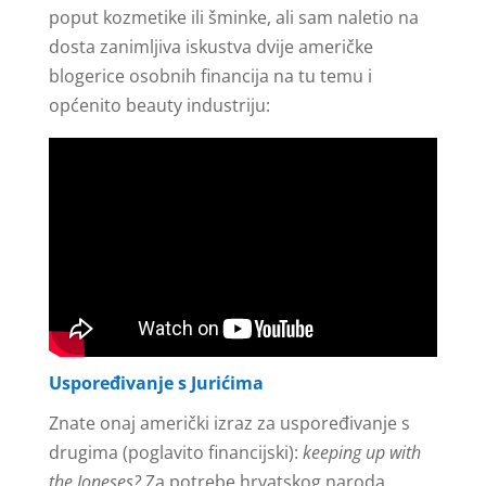
poput kozmetike ili šminke, ali sam naletio na
dosta zanimljiva iskustva dvije američke
blogerice osobnih financija na tu temu i
općenito beauty industriju:
Uspoređivanje s Jurićima
Znate onaj američki izraz za uspoređivanje s
drugima (poglavito financijski):
keeping up with
the Joneses?
Za potrebe hrvatskog naroda,