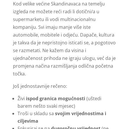
Kod velike većine Skandinavaca na temelju
izgleda ne možete reći radi li dotični/a u
supermarketu ili vodi multinacionalnu
kompaniju. Svi imaju manje više iste
automobile, mobitele i odjeću. Dapače, kultura
je takva da je nepristojno isticati se, a pogotovo
se razmetati. Ne kažem da visina i
ujednačenost prihoda ne igraju ulogu, već da je
promjena načina razmišljanja odlična početna
točka.
Još jednostavnije rečeno:
Živi
ispod granica mogućnosti
(uštedi
barem nešto svaki mjesec)
Troši u skladu sa
svojim vrijednostima i
ciljevima
Fokusiraj se na
dugoročnu vrijednost
(ne