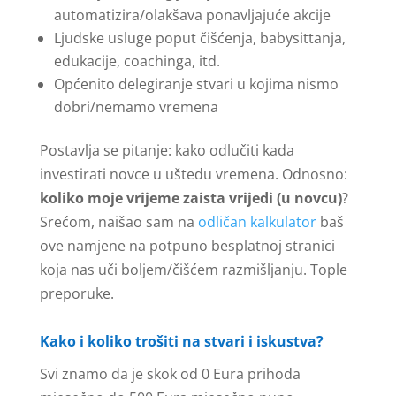
automatizira/olakšava ponavljajuće akcije
Ljudske usluge poput čišćenja, babysittanja,
edukacije, coachinga, itd.
Općenito delegiranje stvari u kojima nismo
dobri/nemamo vremena
Postavlja se pitanje: kako odlučiti kada
investirati novce u uštedu vremena. Odnosno:
koliko moje vrijeme zaista vrijedi (u novcu)
?
Srećom, naišao sam na
odličan kalkulator
baš
ove namjene na potpuno besplatnoj stranici
koja nas uči boljem/čišćem razmišljanju. Tople
preporuke.
Kako i koliko trošiti na stvari i iskustva?
Svi znamo da je skok od 0 Eura prihoda