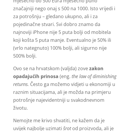
mjesečno do 500 Eura mjesečno puno
značajniji nego onaj s 500 na 1000. Isto vrijedi i
za potrošnju – gledano ukupno, ali i za
pojedinačne stvari. Svi dobro znamo da
najnoviji iPhone nije 5 puta bolji od mobitela
koji košta 5 puta manje. Eventualno je 50% ili
(vrlo nategnuto) 100% bolji, ali sigurno nije
500% bolji.
Ovo se na hrvatskom (valjda) zove
zakon
opadajućih prinosa
(eng.
the law of diminishing
returns.
Često ga možemo vidjeti u ekonomiji u
raznim situacijama, ali je možda na primjeru
potrošnje najevidentniji u svakodnevnom
životu.
Nemojte me krivo shvatiti, ne kažem da je
uvijek najbolje uzimati
šrot
od proizvoda, ali je