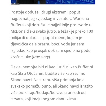
Postoje doduše i drugi ekstremi, poput
najpoznatijeg svjetskog investitora Warrena
Buffeta koji doručkuje najjeftinije proizvode u
McDonald’s-u svako jutro, a težak je preko 100
milijardi dolara. Ili poput mene, kojem je
djevojčica dala praznu bocu vode jer sam
izgledao kao prosjak dok sam sjedio na podu
zračne luke (
true story
).
Dakle, nemojte biti ni kao Jurići ni kao Buffet ni
kao Škrti Otočanin. Budite više kao recimo
Skandinavci. Na stranu viša primanja koja
svakako pomažu puno, ali Skandinavci izrazito
više bicikliraju/hodaju/borave u prirodi od
Hrvata, koji imaju bogom danu klimu.