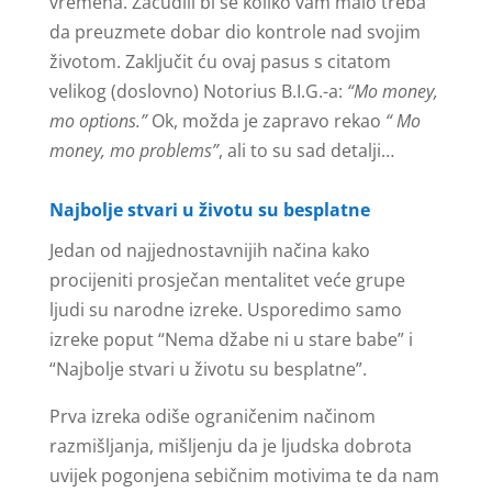
vremena. Začudili bi se koliko vam malo treba
da preuzmete dobar dio kontrole nad svojim
životom. Zaključit ću ovaj pasus s citatom
velikog (doslovno) Notorius B.I.G.-a:
“Mo money,
mo options.”
Ok, možda je zapravo rekao
“ Mo
money, mo problems”
, ali to su sad detalji…
Najbolje stvari u životu su besplatne
Jedan od najjednostavnijih načina kako
procijeniti prosječan mentalitet veće grupe
ljudi su narodne izreke. Usporedimo samo
izreke poput “Nema džabe ni u stare babe” i
“Najbolje stvari u životu su besplatne”.
Prva izreka odiše ograničenim načinom
razmišljanja, mišljenju da je ljudska dobrota
uvijek pogonjena sebičnim motivima te da nam