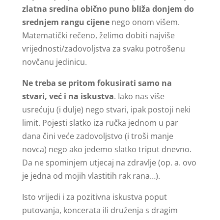
zlatna sredina obično puno bliža donjem do
srednjem rangu cijene
nego onom višem.
Matematički rečeno, želimo dobiti najviše
vrijednosti/zadovoljstva za svaku potrošenu
novčanu jedinicu.
Ne treba se pritom fokusirati samo na
stvari, već i na iskustva
. Iako nas više
usrećuju (i dulje) nego stvari, ipak postoji neki
limit. Pojesti slatko iza ručka jednom u par
dana čini veće zadovoljstvo (i troši manje
novca) nego ako jedemo slatko triput dnevno.
Da ne spominjem utjecaj na zdravlje (op. a. ovo
je jedna od mojih vlastitih rak rana…).
Isto vrijedi i za pozitivna iskustva poput
putovanja, koncerata ili druženja s dragim