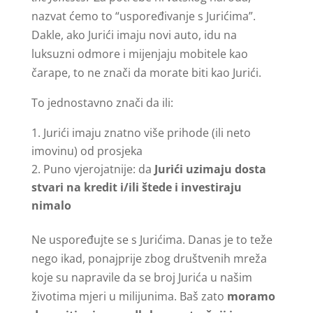
nazvat ćemo to “uspoređivanje s Jurićima”.
Dakle, ako Jurići imaju novi auto, idu na
luksuzni odmore i mijenjaju mobitele kao
čarape, to ne znači da morate biti kao Jurići.
To jednostavno znači da ili:
Jurići imaju znatno više prihode (ili neto
imovinu) od prosjeka
Puno vjerojatnije: da
Jurići uzimaju dosta
stvari na kredit i/ili štede i investiraju
nimalo
Ne uspoređujte se s Jurićima. Danas je to teže
nego ikad, ponajprije zbog društvenih mreža
koje su napravile da se broj Jurića u našim
životima mjeri u milijunima. Baš zato
moramo