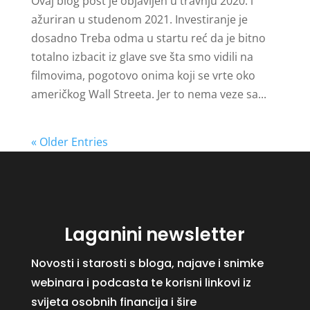
Ovaj blog post je objavljen u travnju 2020. i
ažuriran u studenom 2021. Investiranje je
dosadno Treba odma u startu reć da je bitno
totalno izbacit iz glave sve šta smo vidili na
filmovima, pogotovo onima koji se vrte oko
američkog Wall Streeta. Jer to nema veze sa...
« Older Entries
Laganini newsletter
Novosti i starosti s bloga, najave i snimke
webinara i podcasta te korisni linkovi iz
svijeta osobnih financija i šire