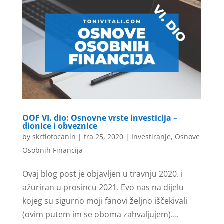
OOF VI. dio: Osnovne vrste investicija –
dionice i obveznice
by
skrtiotocanin
|
tra 25, 2020
|
Investiranje
,
Osnove
Osobnih Financija
Ovaj blog post je objavljen u travnju 2020. i
ažuriran u prosincu 2021. Evo nas na dijelu
kojeg su sigurno moji fanovi željno iščekivali
(ovim putem im se oboma zahvaljujem)….