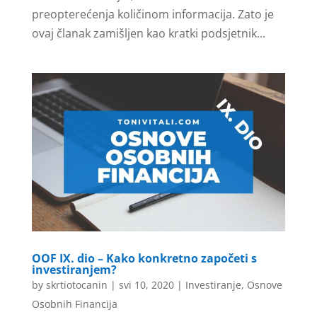
preopterećenja količinom informacija. Zato je
ovaj članak zamišljen kao kratki podsjetnik...
OOF IX. dio – Kako konkretno započeti s
investiranjem?
by
skrtiotocanin
|
svi 10, 2020
|
Investiranje
,
Osnove
Osobnih Financija