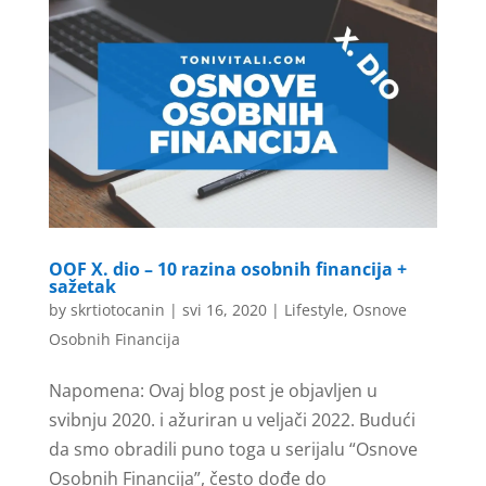
OOF X. dio – 10 razina osobnih financija +
sažetak
by
skrtiotocanin
|
svi 16, 2020
|
Lifestyle
,
Osnove
Osobnih Financija
Napomena: Ovaj blog post je objavljen u
svibnju 2020. i ažuriran u veljači 2022. Budući
da smo obradili puno toga u serijalu “Osnove
Osobnih Financija”, često dođe do