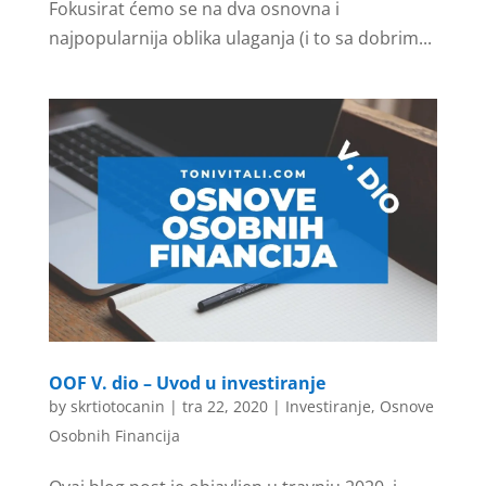
Fokusirat ćemo se na dva osnovna i
najpopularnija oblika ulaganja (i to sa dobrim...
OOF V. dio – Uvod u investiranje
by
skrtiotocanin
|
tra 22, 2020
|
Investiranje
,
Osnove
Osobnih Financija